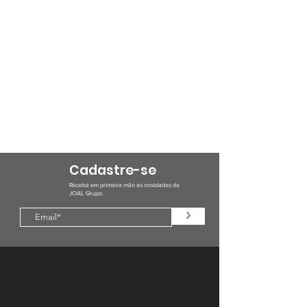
Cadastre-se
Receba em primeira mão as novidades da
JOAL Grupo.
>