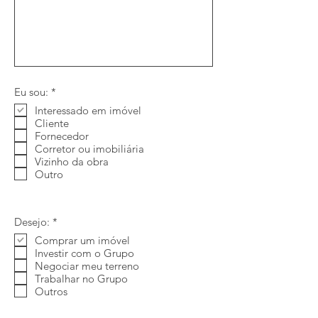
O
Eu sou:
*
b
Interessado em imóvel
r
Cliente
i
g
Fornecedor
a
Corretor ou imobiliária
t
Vizinho da obra
ó
Outro
r
i
o
O
Desejo:
*
b
Comprar um imóvel
r
Investir com o Grupo
i
g
Negociar meu terreno
a
Trabalhar no Grupo
t
Outros
ó
r
i