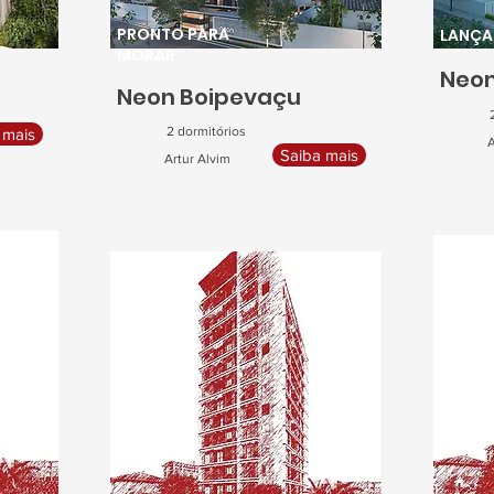
PRONTO PARA
LANÇ
MORAR
Neon
Neon Boipevaçu
2 dormitórios
 mais
A
Saiba mais
Artur Alvim