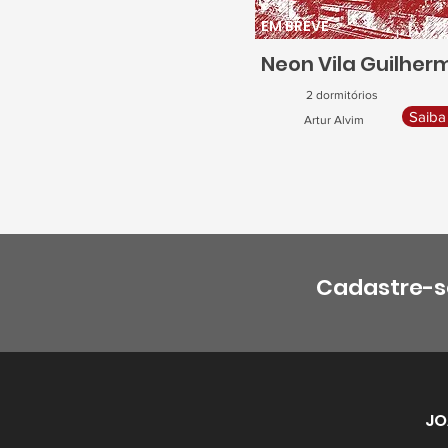
EM BREVE
Neon Vila Guilher
2 dormitórios
Saiba
Artur Alvim
Cadastre-s
JO