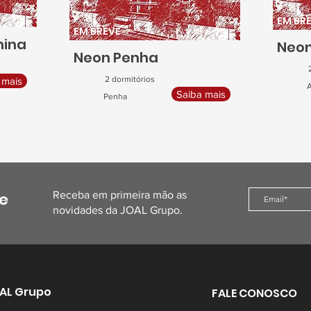
EM BR
EM BREVE
mina
Neon
Neon Penha
2 dormitórios
 mais
A
Saiba mais
Penha
e
Receba em primeira mão as
novidades da JOAL Grupo.
AL Grupo
FALE CONOSCO